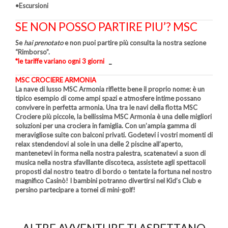
•Escursioni
SE NON POSSO PARTIRE PIU’? MSC
Se
hai prenotato
e non puoi partire più consulta la nostra sezione
“Rimborso”.
*le tariffe variano ogni 3 giorni
_
MSC CROCIERE ARMONIA
La nave di lusso MSC Armonia riflette bene il proprio nome: è un
tipico esempio di come ampi spazi e atmosfere intime possano
convivere in perfetta armonia. Una tra le navi della flotta MSC
Crociere più piccole, la bellissima MSC Armonia è una delle migliori
soluzioni per una crociera in famiglia. Con un’ampia gamma di
meravigliose suite con balconi privati. Godetevi i vostri momenti di
relax stendendovi al sole in una delle 2 piscine all’aperto,
mantenetevi in forma nella nostra palestra, scatenatevi a suon di
musica nella nostra sfavillante discoteca, assistete agli spettacoli
proposti dal nostro teatro di bordo o tentate la fortuna nel nostro
magnifico Casinò! I bambini potranno divertirsi nel Kid’s Club e
persino partecipare a tornei di mini-golf!