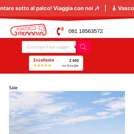
o
tutti a cantare sotto al palco! Viaggia con noi 🎶 
081 18563572
Eccellente
2.092
★★★★★
su Google
Sale