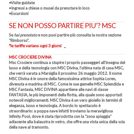
•Visite guidate
•Ingressi a chiese o musei da prenotare in loco
•Escursioni
SE NON POSSO PARTIRE PIU’? MSC
Se
hai prenotato
e non puoi partire più consulta la nostra sezione
“Rimborso”.
*le tariffe variano ogni 3 giorni
_
MSC CROCIERE DIVINA
Msc Crociere continua a stupire i proprio passeggeri all’insegna del
lusso e della tecnologia con MSC Divina, l’ultima nata di casa MSC,
che verrà varata a Marsiglia il prossimo 26 maggio 2012. Il nome
MSC Divina è in onore della famosissima attrice Sophia Loren,
divenuta e madrina di MSC. Come le sue gemelle MSC Splendida e
MSC Fantasia, MSC DIVINA appartiene alle navi di classe
FANTASIA, le più imponenti della flotta, alla quale sono apportati
notevoli miglioramenti. MSC Divina è un vero gioiello in termini di
eleganza, lusso e tecnologia. A bordo lo spettacolo è
straordinario: a poppa nave infatti troviamo la meravigliosa
Infinity Pool, dove è stata riprodotta con la “zona spiaggia”
adiacente alla balaustra in vetro, che offre una vista unica della scia
della nave al tramonto.