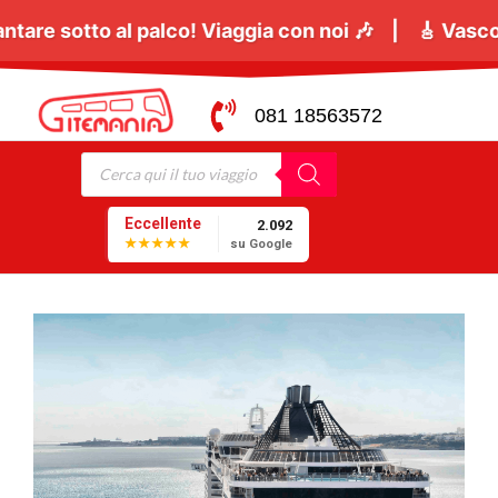
o
tutti a cantare sotto al palco! Viaggia con noi 🎶 
081 18563572
Eccellente
2.092
★★★★★
su Google