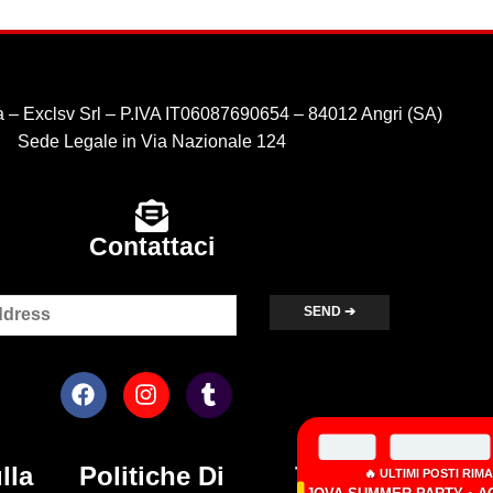
 – Exclsv Srl – P.IVA IT06087690654 – 84012 Angri (SA)
Sede Legale in Via Nazionale 124
Contattaci
×
lla
Politiche Di
Termini &
🔥 ULTIMI POSTI RIMASTI: