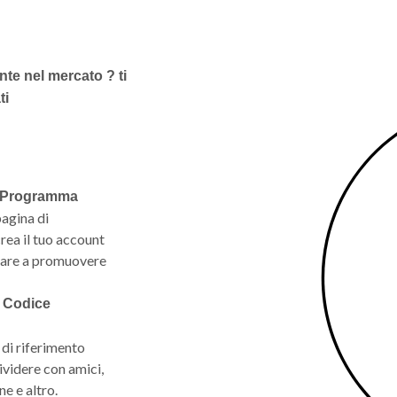
te nel mercato ? ti
ti
al Programma
pagina di
rea il tuo account
iziare a promuovere
uo Codice
 di riferimento
videre con amici,
e e altro.