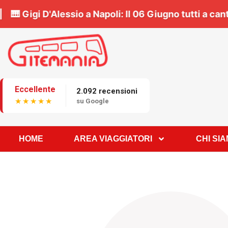
osto in bus 🚌 | 🎹
Gigi D'Alessio a Napoli:
Il
06 Giu
Eccellente
2.092 recensioni
★★★★★
su Google
HOME
AREA VIAGGIATORI
CHI SI