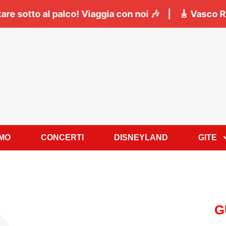
gno
tutti a cantare sotto al palco! Viaggia con noi 
AMO
CONCERTI
DISNEYLAND
GITE
G