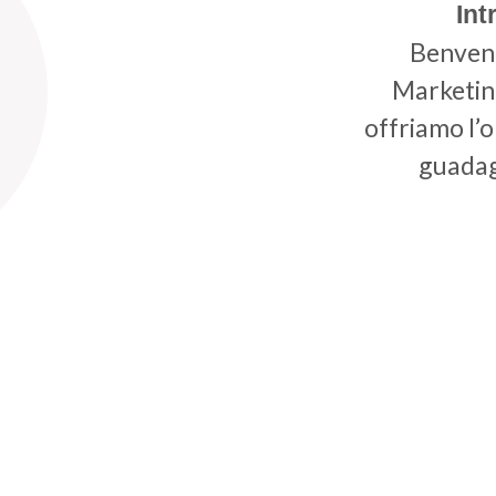
Int
Benvenu
Marketin
offriamo l’o
guadag