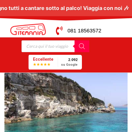
 D'Alessio a Napoli:
Il
06 Giugno
tutti a cantare sott
081 18563572
Eccellente
2.092
★★★★★
su Google