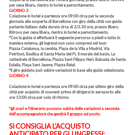
per cena libera, rientro in hotel e pernottamento.
GIORNO 3
Colazione in hotel e partenza ore 09:00 circa per la seconda
giornata alla scoperta di Barcellona con giro della città con guida
parlante italiano dalla durata circa di 2/2.30 ore, pranzo libero.
Ritrovo per cena libera, rientro in hotel e pernottamento.
*
Con la guida si effettuerà il seguente percorso a piedi e tutto in
maniera esterna, gli ingressi non sono compresi nel tour:
Piazza Catalunya, la rambla, Plaza de la Vila a Madrid, Via
Petritsol, Basilica di Santa Maria del Pi, Il murale del bacio, La
cattedrale di Barcellona, Piazza Sant Filippo Neri, Baixada de Santa
Eulalia, Plaça Sant Jaume, Piazza Reial.
*
il giro guidato può subire variazioni in base alla guida selezionata.
GIORNO 4
Colazione in hotel e partenza ore 09:00 circa per ultimo giro della
città per acquisto di souvenir prima di dirigersi in aeroporto alle
ore 13:00 circa per volo di ritorno.
*gli orari e l’itinerario possono subire delle variazioni a seconda
dell’accompagnatore che gestirà il gruppo sul posto.
SI CONSIGLIA L’ACQUISTO
ANTICIPATO PER GLI INGRESSI: