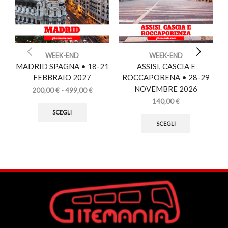
WEEK-END
WEEK-END
MADRID SPAGNA • 18-21
ASSISI, CASCIA E
FEBBRAIO 2027
ROCCAPORENA • 28-29
NOVEMBRE 2026
200,00
€
-
499,00
€
140,00
€
SCEGLI
SCEGLI