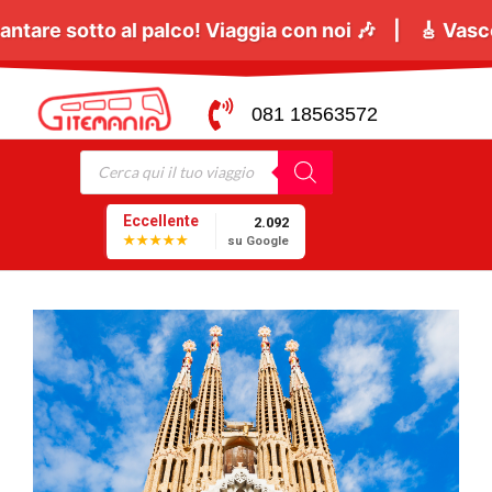
no
tutti a cantare sotto al palco! Viaggia con noi 🎶
081 18563572
Eccellente
2.092
★★★★★
su Google