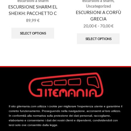
escursioni a sharm
escursioni a sharm
,
Uncategorized
ESCURSIONE SHARM EL
ESCURSIONI A CORFÙ
SHEIKH: PACCHETTO C
GRECIA
89,99
€
20,00
€
-
70,00
€
SELECT OPTIONS
SELECT OPTIONS
Il sito gitemania.com utilizza i cookie per migliorare l’esperienza utente e garantirne il
corretto funzionamento. Proseguendo nella navigazione, acconsenti al loro utilizzo.
In conformità alla normativa sulla protezione dei dati personali, raccogliamo,
elaboriamo e conserviamo i dati dei nostri clienti e dipendenti, condividendoli con
terzi solo ove consentito dalla legge.