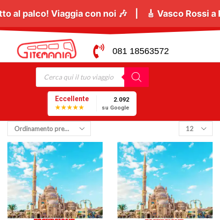
are sotto al palco! Viaggia con noi 🎶 | 🎸
Vasco Ros
081 18563572
Eccellente
2.092
★★★★★
su Google