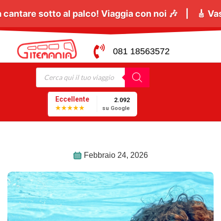
:
Il
06 Giugno
tutti a cantare sotto al palco! Viaggia
081 18563572
Eccellente
2.092
★★★★★
su Google
Febbraio 24, 2026