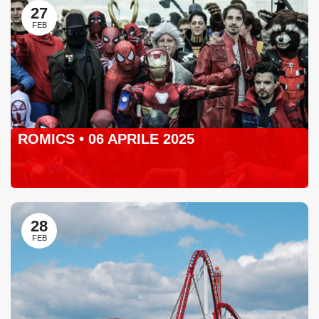
27
FEB
ROMICS • 06 APRILE 2025
28
FEB