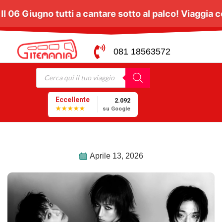
essio a Napoli:
Il
06 Giugno
tutti a cantare sotto al 
081 18563572
Eccellente
2.092
★★★★★
su Google
Aprile 13, 2026