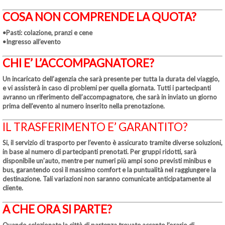
COSA NON COMPRENDE LA QUOTA?
•Pasti: colazione, pranzi e cene
•Ingresso all’evento
CHI E’ L’ACCOMPAGNATORE?
Un incaricato dell’agenzia che sarà presente per tutta la durata del viaggio,
e vi assisterà in caso di problemi per quella giornata. Tutti i partecipanti
avranno un riferimento dell’accompagnatore, che sarà in inviato un giorno
prima dell’evento al numero inserito nella prenotazione.
IL TRASFERIMENTO E’ GARANTITO?
Si, il servizio di trasporto per l’evento è assicurato tramite diverse soluzioni,
in base al numero di partecipanti prenotati. Per gruppi ridotti, sarà
disponibile un’auto, mentre per numeri più ampi sono previsti minibus e
bus, garantendo così il massimo comfort e la puntualità nel raggiungere la
destinazione. Tali variazioni non saranno comunicate anticipatamente al
cliente.
A CHE ORA SI PARTE?
Quando selezionate la città di partenza trovate accanto l’orario di