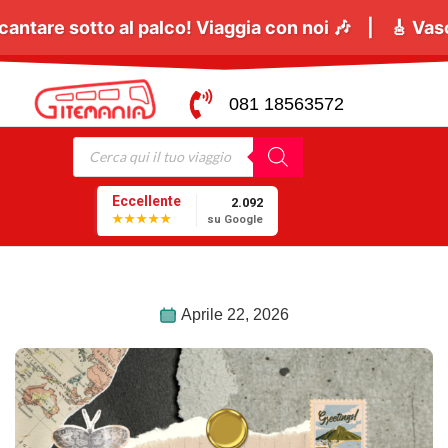
l
06 Giugno
tutti a cantare sotto al palco! Viaggia 
081 18563572
Eccellente
2.092
★★★★★
su Google
Aprile 22, 2026