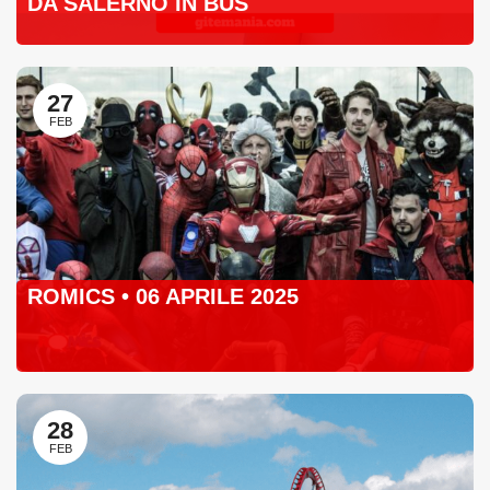
DA SALERNO IN BUS
27
FEB
ROMICS • 06 APRILE 2025
28
FEB