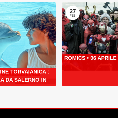
27
FEB
ROMICS • 06 APRILE
NE TORVAIANICA :
A DA SALERNO IN