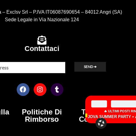
 – Exclsv Srl – P.IVA IT06087690654 – 84012 Angri (SA)
Sede Legale in Via Nazionale 124
Contattaci
×
lla
Politiche Di
Termini &
🔥 ULTIMI POSTI RIMASTI:
JOVA SUMMER PARTY • AGNANO 05 SETTEMBRE 2026
Rimborso
Condizioni