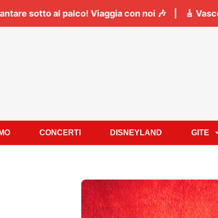
Napoli:
Il
06 Giugno
tutti a cantare sotto al palco! 
AMO
CONCERTI
DISNEYLAND
GITE