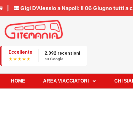
renota il tuo posto in bus 🚌 | 🎹
Gigi D'Alessio a 
Eccellente
2.092 recensioni
★★★★★
su Google
HOME
AREA VIAGGIATORI
CHI SI