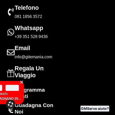
Telefono
081 1856 3572
Whatsapp
+39 351 528 9436
Email
info@gitemania.com
Regala Un
Viaggio
Programma
Punti
Guadagna Con
GM
Serve aiuto?
Noi