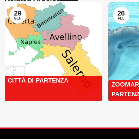
29
26
GEN
FEB
CITTÀ DI PARTENZA
ZOOMARI
PARTENZ
BUS