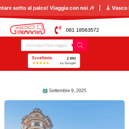
ugno
tutti a cantare sotto al palco! Viaggia con noi
081 18563572
Eccellente
2.092
★★★★★
su Google
Settembre 9, 2025