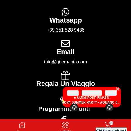
Whatsapp
+39 351 528 9436
Email
info@gitemania.com
Regala Un Viaggio
×
🔥 ULTIMI POSTI RIMASTI:
JOVA SUMMER PARTY • AGNANO 05 SETTEMBRE 2026
Programma Punti
0
Guadagna Con Noi
GM
Serve aiuto?