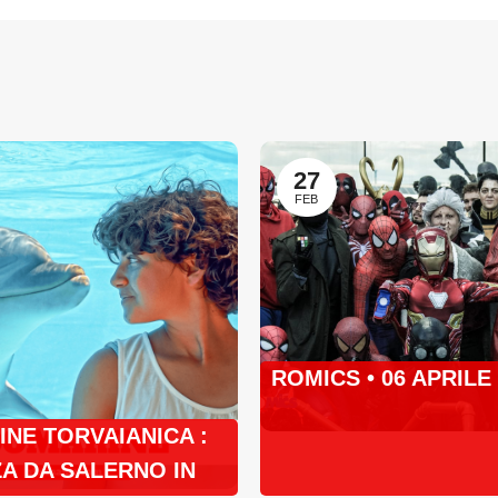
27
FEB
ROMICS • 06 APRILE
NE TORVAIANICA :
A DA SALERNO IN