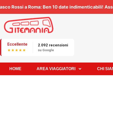
ia con noi 🎶 | 🎸
Vasco Rossi a Roma:
Ben
10 date
i
Eccellente
2.092 recensioni
★★★★★
su Google
HOME
AREA VIAGGIATORI
CHI SI