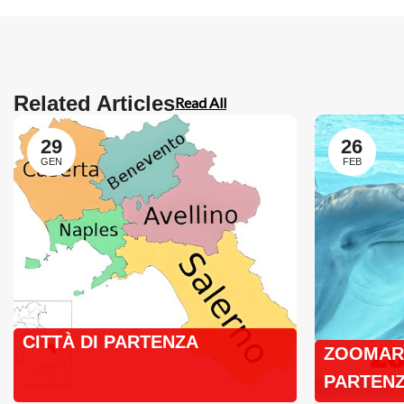
Related Articles
Read All
29
26
GEN
FEB
CITTÀ DI PARTENZA
ZOOMARI
PARTENZ