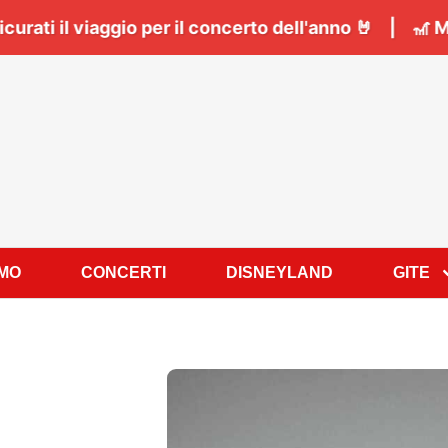
ndimenticabili! Assicurati il viaggio per il concerto
AMO
CONCERTI
DISNEYLAND
GITE