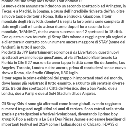
mondo del suo Stray Kids World Tour dominATE.
Le nuove date annunciate includono un secondo spettacolo ad Arlington, in
Texas, e a Madrid, in Spagna, a causa dell’incredibile richiesta dei fan, oltre
a nuove tappe del tour a Roma, Italia e Shizuoka, Giappone. Il tour
mondiale degli Stray Kids dominATE segna la loro prima serie completa di
date negli stadi e il tanto atteso ritorno dopo il loro secondo tour
mondiale, “MANIAC”, che ha avuto successo con 42 spettacoli in 18 città.
Con questa nuova tournée, gli Stray Kids mirano a raggiungere più regioni e
e di entrare in contatto con un numero ancora maggiore di STAY (nome del
fandom), in tutto il mondo.
Prodotti da JYP Entertainment e promossi da Live Nation, questi nuovi
spettacoli avranno luogo quest’anno, al via all’Estadio Bicentenario La
Florida in Cile il 27 marzo e faranno tappa in città come Rio de Janeiro, Los
Angeles, Toronto, Londra e altre ancora, prima di concludersi con un nuovo
show a Roma, allo Stadio Olimpico, il 30 luglio.
Il tour segna le prime esibizioni del gruppo in importanti stadi del mondo,
dove hanno già registrato il tutto esaurito. e aggiunto più serate in diverse
città, tra cui due spettacoli a Città del Messico, due a San Paolo, due a
Londra, due a Parigi e due al SoFi Stadium di Los Angeles.
Gli Stray Kids si sono già affermati come icone globali, avendo raggiunto
numerosi traguardi negli ultimi sei anni di carriera. Sono entrati nella storia
grazie a partecipazioni a festival rivoluzionari, diventando il primo boy
group K-Pop a esibirsi a Le Gala Des Pièces Jaunes e ad essere headliner di
importanti festival nel 2024 come il Lollapalooza di Chicago, I-DAYS di