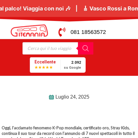
antare sotto al palco! Viaggia con noi 🎶 | 🎸
Vasco
081 18563572
Eccellente
2.092
★★★★★
su Google
Luglio 24, 2025
Oggi, l’acclamato fenomeno K-Pop mondiale, certificato oro, Stray Kids,
continua il suo tour da record con l’annuncio di 7 nuovi spettacoli in tutto il