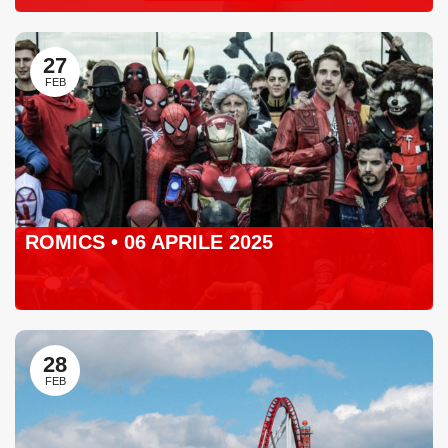
27
FEB
ROMICS • 06 APRILE 2025
28
FEB