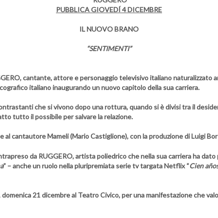
PUBBLICA GIOVEDÍ 4 DICEMBRE
IL NUOVO BRANO
“SENTIMENTI”
GGERO
, cantante, attore e personaggio televisivo italiano naturalizzato a
iscografico italiano inaugurando un nuovo capitolo della sua carriera.
rastanti che si vivono dopo una rottura, quando si è divisi tra il desiderio
to tutto il possibile per salvare la relazione.
e al cantautore
Mameli
(Mario Castiglione), con la produzione di
Luigi Bor
intrapreso da
RUGGERO
, artista poliedrico che nella sua carriera ha dato
na
” – anche un ruolo nella pluripremiata serie tv targata Netflix “
Cien
años
,
domenica 21 dicembre
al Teatro Civico
, per una manifestazione che valo