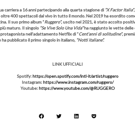
a carriera a 16 anni partecipando alla quarta stagione di
“X Factor Italia”
 oltre 400 spettacoli dal vivo in tutto il mondo. Nel 2019 ha esordito come
na. Il suo primo album “
Ruggero”
, uscito nel 2021, è stato accolto posit
più maturo. Il singolo
“Se Vive Solo Una Vida”
ha raggiunto le vette delle 
protagonista nell’adattamento Netflix di “
Cent’anni di solitudine”
, premi
e ha pubblicato il primo singolo in italiano,
“Notti italiane”.
LINK UFFICIALI
Spotify:
https://open.spotify.com/intl-it/artist/ruggero
Instagram:
https://www.instagram.com/ruggero/
Youtube:
https://www.youtube.com/@RUGGERO