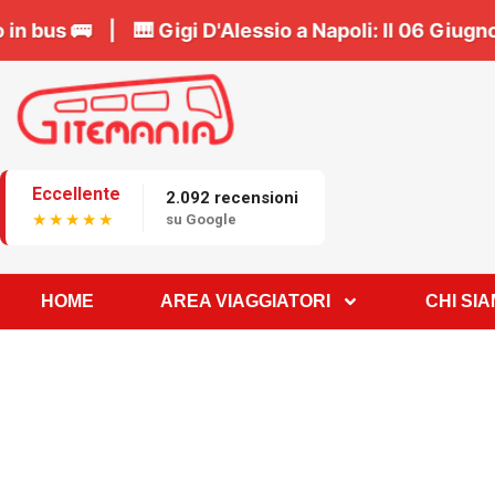
2027!
Prenota il tuo posto in bus 🚌 | 🎹
Gigi D'Ale
Eccellente
2.092 recensioni
★★★★★
su Google
HOME
AREA VIAGGIATORI
CHI SI