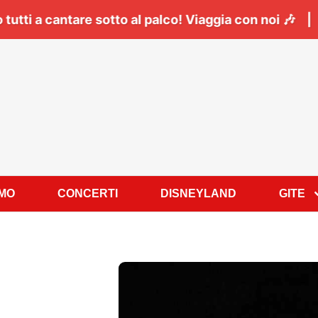
ssio a Napoli:
Il
06 Giugno
tutti a cantare sotto al p
AMO
CONCERTI
DISNEYLAND
GITE