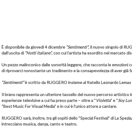
È disponibile da
giovedì 4 dicembre
“Sentimenti”
, il nuovo singolo di
RU
dall’uscita di
“Notti italiane”
, con cui l’artista ha esordito nel mercato d
Un pezzo malinconico dalle sonorità leggere, che racconta le emozioni cont
di riprovarci nonostante un tradimento e la consapevolezza di aver già fat
“Sentimenti”
è scritto da
RUGGERO
insieme al fratello
Leonardo Lemas
Il brano rappresenta un ulteriore tassello del nuovo percorso artistico 
esperienze televisive a cui ha preso parte – oltre a “
Violetta
” e “
Soy Lu
“Best Music For Visual Media” e in cui è l’unico attore a cantare.
RUGGERO
sarà, inoltre, tra gli ospiti dello
“Special Festival”
di La Spezia
intrecciano musica, danza, canto e teatro.