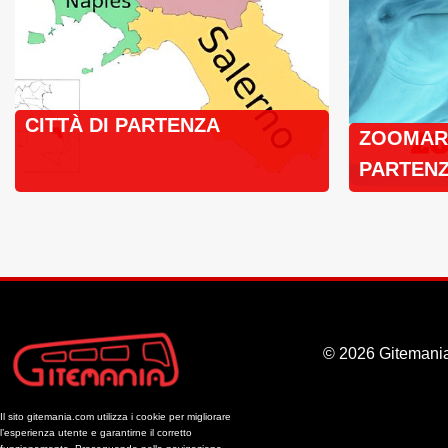
CITTÀ DI PARTENZA
ZOOMARI
PARTENZ
BUS
© 2026 Gitemania
Il sito gitemania.com utilizza i cookie per migliorare
l’esperienza utente e garantirne il corretto