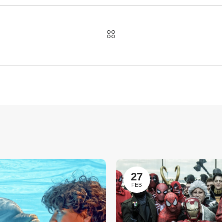
27
FEB