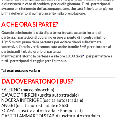
e vi assisterà in caso di problemi per quella giornata. Tutti i partecipanti
avranno un riferimento dell’accompagnatore, che sarà in inviato un giorno
prima dell’evento al numero inserito nella prenotazione.
A CHE ORA SI PARTE?
Quando selezionate la città di partenza trovate accanto l’orario di
partenza, i partecipanti dovranno essere al punto di incontro minimo
10/15 minuti prima della partenza per evitare ritardi sulle fermate
successive. L’orario verrà comunicato anche tramite SMS per ricordare ai
partecipanti il giusto orario di partenza.
Mentre per il ritorno la partenza è alle ore 18:00 circa
*
, per permettere a
tutti i partecipanti di raggiungere l’autobus.
*gli orari possono variare
DA DOVE PARTONO I BUS?
SALERNO (parco pinocchio)
CAVA DE’ TIRRENI (uscita autostradale)
NOCERA INFERIORE (uscita autostradale)
ANGRI (uscita autostradale e 268)
SCAFATI (uscita autostradale Pompei est)
CASTELLAMMARE DI STABIA (uscita autostradale)