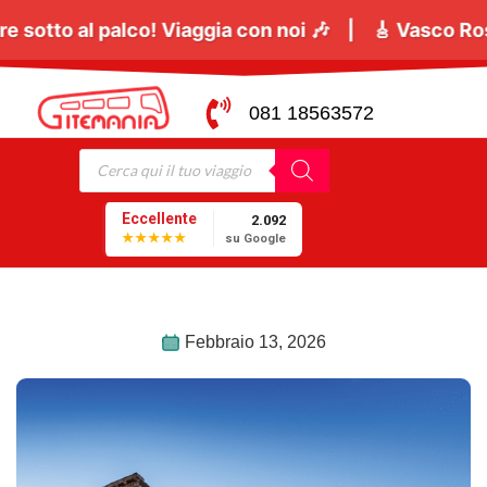
no
tutti a cantare sotto al palco! Viaggia con noi 🎶
081 18563572
Eccellente
2.092
★★★★★
su Google
Febbraio 13, 2026