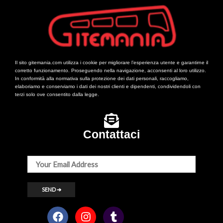
Il sito gitemania.com utilizza i cookie per migliorare l’esperienza utente e garantirne il
corretto funzionamento. Proseguendo nella navigazione, acconsenti al loro utilizzo.
In conformità alla normativa sulla protezione dei dati personali, raccogliamo,
elaboriamo e conserviamo i dati dei nostri clienti e dipendenti, condividendoli con
terzi solo ove consentito dalla legge.
Contattaci