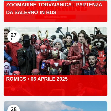
ZOOMARINE TORVAIANICA : PARTENZA
DA SALERNO IN BUS
27
FEB
ROMICS • 06 APRILE 2025
28