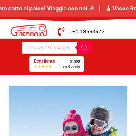
ti a cantare sotto al palco! Viaggia con noi 🎶 | 🎸
081 18563572
Eccellente
2.092
★★★★★
su Google