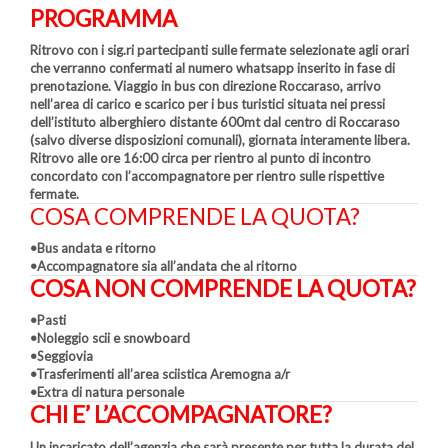
PROGRAMMA
Ritrovo con i sig.ri partecipanti sulle fermate selezionate agli orari
che verranno confermati al numero whatsapp inserito in fase di
prenotazione. Viaggio in bus con direzione Roccaraso, arrivo
nell’area di carico e scarico per i bus turistici situata nei pressi
dell’istituto alberghiero distante 600mt dal centro di Roccaraso
(salvo diverse disposizioni comunali), giornata interamente libera.
Ritrovo alle ore 16:00 circa per rientro al punto di incontro
concordato con l’accompagnatore per rientro sulle rispettive
fermate.
COSA COMPRENDE LA QUOTA?
•Bus andata e ritorno
•Accompagnatore sia all’andata che al ritorno
COSA NON COMPRENDE LA QUOTA?
•Pasti
•Noleggio scii e snowboard
•Seggiovia
•Trasferimenti all’area sciistica Aremogna a/r
•Extra di natura personale
CHI E’ L’ACCOMPAGNATORE?
Un incaricato dell’agenzia che sarà presente per tutta la durata del