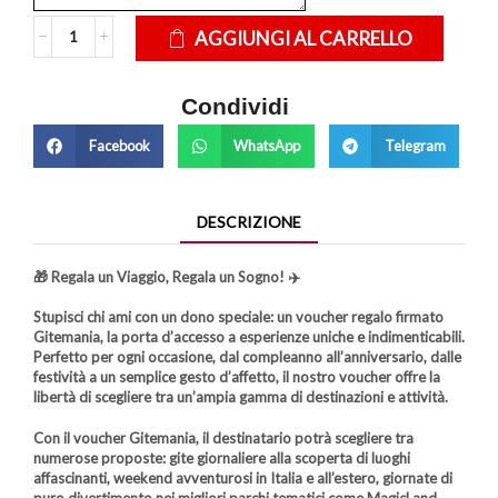
AGGIUNGI AL CARRELLO
Condividi
Facebook
WhatsApp
Telegram
DESCRIZIONE
🎁
Regala un Viaggio, Regala un Sogno!
✈️
Stupisci chi ami con un dono speciale: un voucher regalo firmato
Gitemania
, la porta d’accesso a esperienze uniche e indimenticabili.
Perfetto per ogni occasione, dal compleanno all’anniversario, dalle
festività a un semplice gesto d’affetto, il nostro voucher offre la
libertà di scegliere tra un’ampia gamma di destinazioni e attività.
Con il voucher
Gitemania
, il destinatario potrà scegliere tra
numerose proposte: gite giornaliere alla scoperta di luoghi
affascinanti, weekend avventurosi in Italia e all’estero, giornate di
puro divertimento nei migliori parchi tematici come MagicLand,