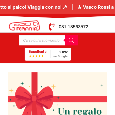
are sotto al palco! Viaggia con noi 🎶 | 🎸
Vasco Ro
081 18563572
Eccellente
2.092
★★★★★
su Google