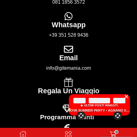
081 1856 3572
Whatsapp
+39 351 528 9436
Email
info@gitemania.com
Regala Un Viaggio
×
🔥 ULTIMI POSTI RIMASTI:
JOVA SUMMER PARTY • AGNANO 05 SETTEMBRE 2026
Programma Punti
0
Guadagna Con Noi