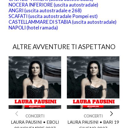
NOCERA INFERIORE (uscita autostradale)
ANGRI (uscita autostradale e 268)
SCAFATI (uscita autostradale Pompei est)
CASTELLAMMARE DI STABIA (uscita autostradale)
NAPOLI (hotel ramada)
ALTRE AVVENTURE TI ASPETTANO
CONCERTI
CONCERTI
LAURA PAUSINI • EBOLI
LAURA PAUSINI • BARI 19