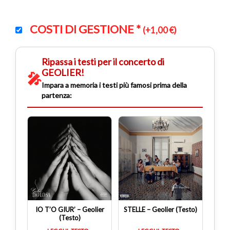
COSTI DI GESTIONE
*
(
+
1,00
€
)
Ripassa i testi per il concerto di
GEOLIER!
🎤
Impara a memoria i testi più famosi prima della
partenza:
IO T’O GIUR’ – Geolier
STELLE – Geolier (Testo)
(Testo)