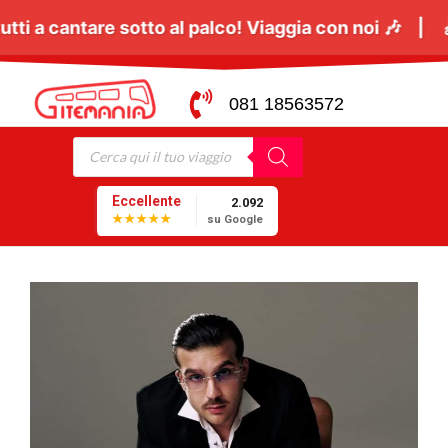
6 Giugno
tutti a cantare sotto al palco! Viaggia con
081 18563572
Eccellente
2.092
★★★★★
su Google