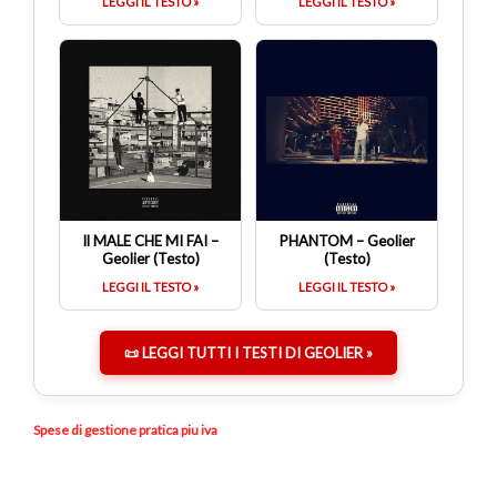
LEGGI IL TESTO »
LEGGI IL TESTO »
Il MALE CHE MI FAI –
PHANTOM – Geolier
Geolier (Testo)
(Testo)
LEGGI IL TESTO »
LEGGI IL TESTO »
📜 LEGGI TUTTI I TESTI DI GEOLIER »
Spese di gestione pratica piu iva