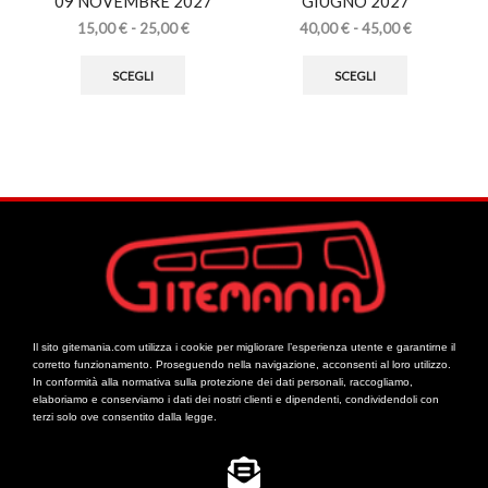
09 NOVEMBRE 2027
GIUGNO 2027
15,00
€
-
25,00
€
40,00
€
-
45,00
€
SCEGLI
SCEGLI
Il sito gitemania.com utilizza i cookie per migliorare l’esperienza utente e garantirne il
corretto funzionamento. Proseguendo nella navigazione, acconsenti al loro utilizzo.
In conformità alla normativa sulla protezione dei dati personali, raccogliamo,
elaboriamo e conserviamo i dati dei nostri clienti e dipendenti, condividendoli con
terzi solo ove consentito dalla legge.