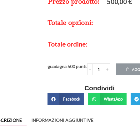
Prezzo prodotto:
500,00
€
Totale opzioni:
Totale ordine:
guadagna
500
punti.
AGG
Condividi
Facebook
WhatsApp
SCRIZIONE
INFORMAZIONI AGGIUNTIVE