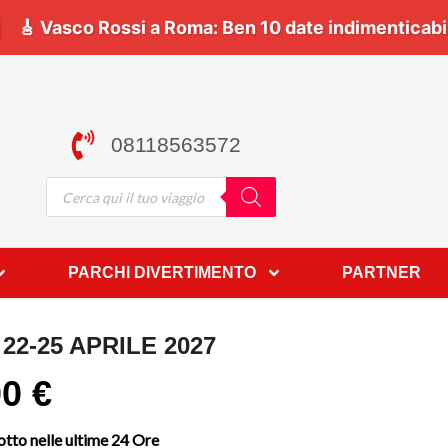
lco! Viaggia con noi 🎶 | 🎸
Vasco Rossi a Roma:
Be
08118563572
PARCHI DIVERTIMENTO
PARTNER
22-25 APRILE 2027
00
€
tto nelle ultime 24 Ore