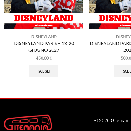
DISNEYLAND
DISNE
DISNEYLAND PARIS • 18-20
DISNEYLAND PARI
GIUGNO 2027
20
450,00
€
500,
SCEGLI
SCEG
© 2026 Gitemania