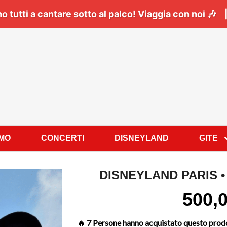
sio a Napoli:
Il
06 Giugno
tutti a cantare sotto al pa
AMO
CONCERTI
DISNEYLAND
GITE
DISNEYLAND PARIS • 
500,
🔥 7 Persone hanno acquistato questo prodo