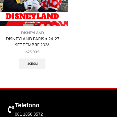
DISNEYLAND
DISNEYLA
DISNEYLAND PARIS • 24-27
DISNEYLAND PARI
SETTEMBRE 2026
SETTEMBRE 
625,00
€
599,00
€
550,
SCEGLI
SCEGLI
Telefono
081 1856 3572