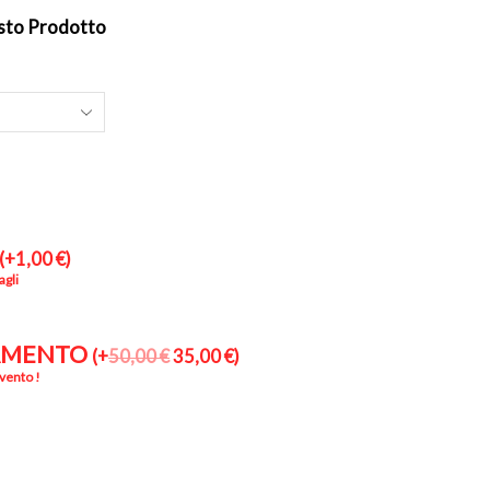
sto Prodotto
(
+
1,00
€
)
agli
AMENTO
(
+
50,00
€
35,00
€
)
vento !