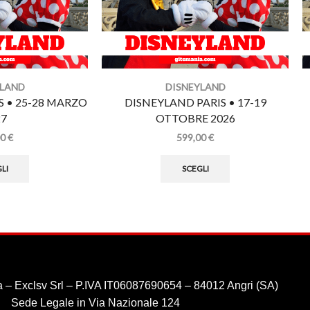
YLAND
DISNEYLAND
S • 25-28 MARZO
DISNEYLAND PARIS • 17-19
27
OTTOBRE 2026
00
€
599,00
€
LI
SCEGLI
 – Exclsv Srl – P.IVA IT06087690654 – 84012 Angri (SA)
Sede Legale in Via Nazionale 124