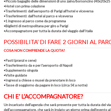
•Piccolo bagaglio delle dimensioni di uno zaino/borsoncino (40x20x25
•Hotel con prima colazione
•Trasferimenti: dall’aeroporto di Parigi all’hotel e viceversa
•Trasferimenti: dall’hotel al parco e viceversa
•1 ingresso al parco come da programma
•Biglietti di metropolitana per giro a Parigi
•Accompagnatore per tutta la durata del viaggio dall’Italia
POSSIBILITA’ DI FARE 2 GIORNI AL P
COSA NON COMPRENDE LA QUOTA?
•Pasti (pranzi e cene)
•Trasferimento da e per l’aeroporto di Napoli
•Supplemento singola
•Visite guidate
•Ingressi a chiese o musei da prenotare in loco
•Tasse di soggiorno da pagare in loco (circa 5€ a notte)
CHI E’ L’ACCOMPAGNATORE?
Un incaricato dell’agenzia che sarà presente per tutta la durata del via
dell’accompagnatore, che sarà in inviato un giorno prima dell’evento a