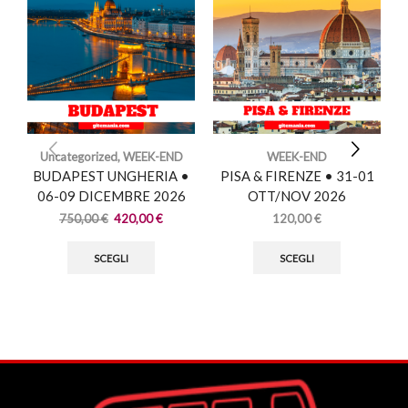
Uncategorized
,
WEEK-END
WEEK-END
BUDAPEST UNGHERIA •
PISA & FIRENZE • 31-01
06-09 DICEMBRE 2026
OTT/NOV 2026
750,00
€
420,00
€
120,00
€
SCEGLI
SCEGLI