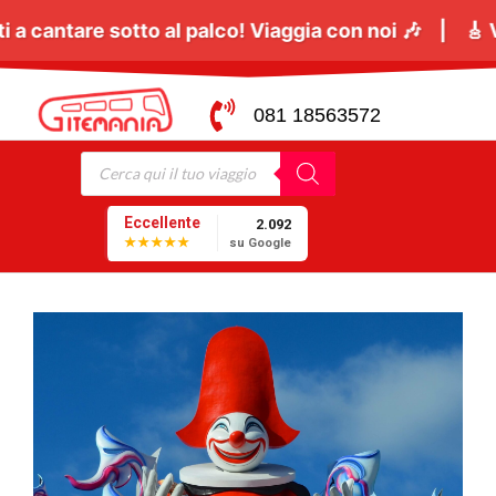
Giugno
tutti a cantare sotto al palco! Viaggia con no
081 18563572
Eccellente
2.092
★★★★★
su Google