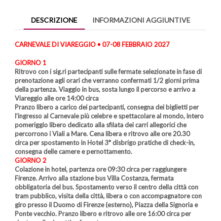
DESCRIZIONE
INFORMAZIONI AGGIUNTIVE
CARNEVALE DI VIAREGGIO • 07-08 FEBBRAIO 2027
GIORNO 1
Ritrovo con i sig.ri partecipanti sulle fermate selezionate in fase di
prenotazione agli orari che verranno confermati 1/2 giorni prima
della partenza. Viaggio in bus, sosta lungo il percorso e arrivo a
Viareggio alle ore 14:00 circa
Pranzo libero a carico dei partecipanti, consegna dei biglietti per
l’ingresso al Carnevale più celebre e spettacolare al mondo, intero
pomeriggio libero dedicato alla sfilata dei carri allegorici che
percorrono i Viali a Mare. Cena libera e ritrovo alle ore 20.30
circa per spostamento in Hotel 3* disbrigo pratiche di check-in,
consegna delle camere e pernottamento.
GIORNO 2
Colazione in hotel, partenza ore 09:30 circa per raggiungere
Firenze. Arrivo alla stazione bus Villa Costanza, fermata
obbligatoria del bus. Spostamento verso il centro della città con
tram pubblico, visita della città, libera o con accompagnatore con
giro presso il Duomo di Firenze (esterno), Piazza della Signoria e
Ponte vecchio. Pranzo libero e ritrovo alle ore 16:00 circa per