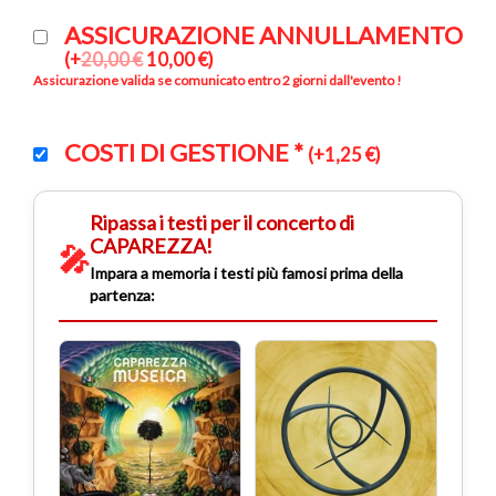
ASSICURAZIONE ANNULLAMENTO
(
+
20,00
€
10,00
€
)
Assicurazione valida se comunicato entro 2 giorni dall'evento !
COSTI DI GESTIONE
*
(
+
1,25
€
)
Ripassa i testi per il concerto di
CAPAREZZA!
🎤
Impara a memoria i testi più famosi prima della
partenza: