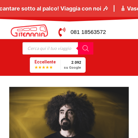
ugno
tutti a cantare sotto al palco! Viaggia con noi 
081 18563572
Eccellente
2.092
★★★★★
su Google