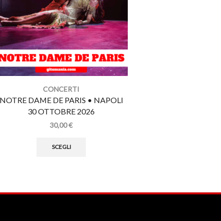
CONCERTI
CONCERT
NOTRE DAME DE PARIS • NAPOLI
CAPAREZZA • CA
30 OTTOBRE 2026
SETTEMBRE 
30,00
€
25,00
€
-
30,
SCEGLI
SCEGLI