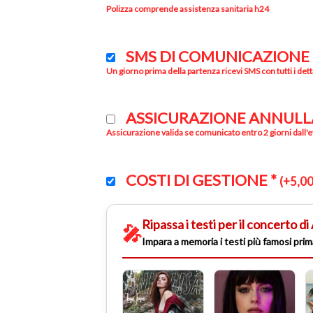
Polizza comprende assistenza sanitaria h24
SMS DI COMUNICAZIONE
Un giorno prima della partenza ricevi SMS con tutti i dett
ASSICURAZIONE ANNUL
Assicurazione valida se comunicato entro 2 giorni dall'e
COSTI DI GESTIONE
*
(
+
5,0
Ripassa i testi per il concerto
🎤
Impara a memoria i testi più famosi prim