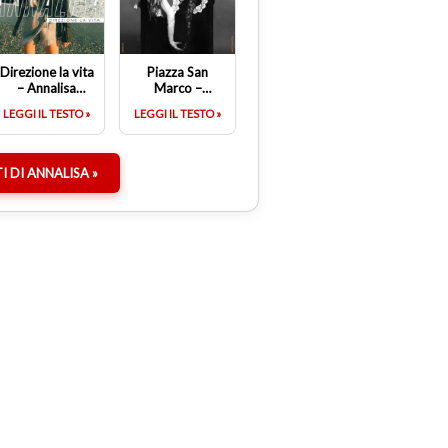
Direzione la vita
Piazza San
– Annalisa
Marco –
(Testo)
Annalisa (Testo)
LEGGI IL TESTO »
LEGGI IL TESTO »
TI DI ANNALISA »