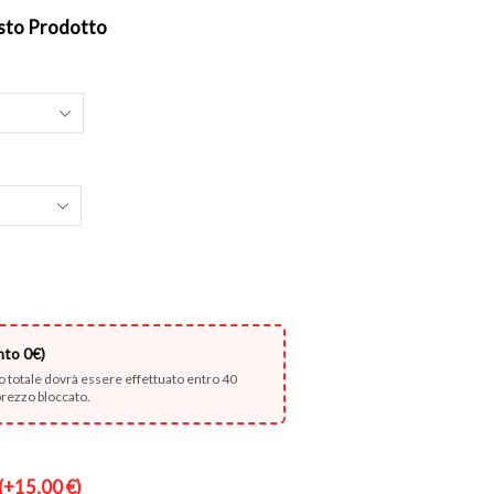
sto Prodotto
nto 0€)
rto totale dovrà essere effettuato entro 40
 prezzo bloccato.
(
+
15,00
€
)