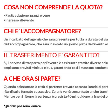
COSA NON COMPRENDE LA QUOTA?
•Pasti: colazione, pranzi e cene
•Ingresso all’evento
CHI E’ L’ACCOMPAGNATORE?
Un incaricato dell’agenzia che sarà presente per tutta la durata del via
dell’accompagnatore, che sarà in inviato un giorno prima dell’evento a
IL TRASFERIMENTO E’ GARANTITO?
Si, il servizio di trasporto per l’evento è assicurato tramite diverse so
ampi sono previsti minibus e bus, garantendo così il massimo comfort e
A CHE ORA SI PARTE?
Quando selezionate la città di partenza trovate accanto l’orario di par
ritardi sulle fermate successive. L’orario verrà comunicato anche tramit
Mentre per il ritorno la partenza è prevista 40 minuti dopo la fine del 
*gli orari possono variare