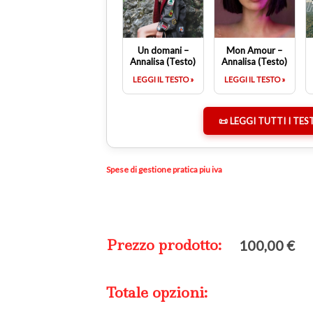
Un domani –
Mon Amour –
Annalisa (Testo)
Annalisa (Testo)
LEGGI IL TESTO »
LEGGI IL TESTO »
📜 LEGGI TUTTI I TES
Spese di gestione pratica piu iva
Prezzo prodotto:
100,00
€
Totale opzioni: