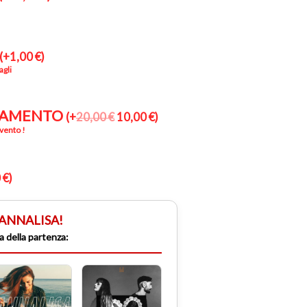
(
+
1,00
€
)
agli
LAMENTO
(
+
20,00
€
10,00
€
)
vento !
0
€
)
 di ANNALISA!
a della partenza: