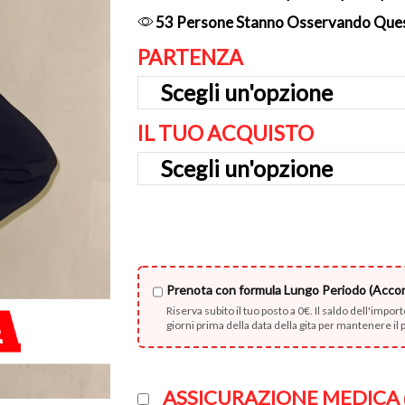
53 Persone Stanno Osservando Que
PARTENZA
IL TUO ACQUISTO
Prenota con formula Lungo Periodo (Acco
Riserva subito il tuo posto a 0€. Il saldo dell'impo
giorni prima della data della gita per mantenere il
ASSICURAZIONE MEDICA