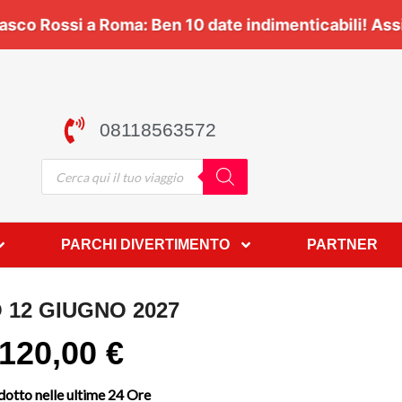
co! Viaggia con noi 🎶 | 🎸
Vasco Rossi a Roma:
Be
08118563572
PARCHI DIVERTIMENTO
PARTNER
 12 GIUGNO 2027
120,00
€
otto nelle ultime 24 Ore