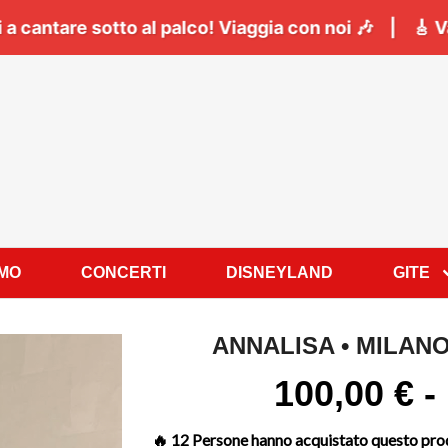
io a Napoli:
Il
06 Giugno
tutti a cantare sotto al pal
AMO
CONCERTI
DISNEYLAND
GITE
ANNALISA • MILANO
100,00
€
-
🔥 12 Persone hanno acquistato questo prod