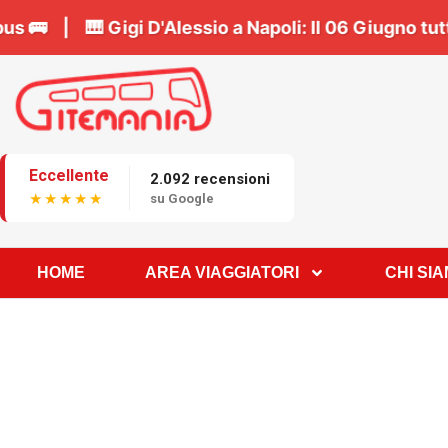
renota il tuo posto in bus 🚌 | 🎹
Gigi D'Alessio a 
Eccellente
2.092 recensioni
★★★★★
su Google
HOME
AREA VIAGGIATORI
CHI SI