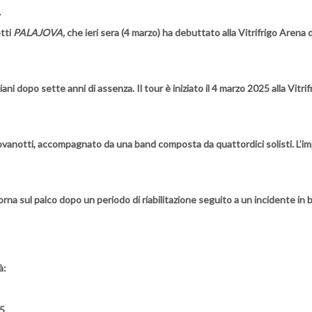
A
otti
PALAJOVA
,
che ieri sera (4 marzo) ha debuttato alla Vitrifrigo Arena 
liani dopo sette anni di assenza. Il tour è iniziato il 4 marzo 2025 alla Vi
 Jovanotti, accompagnato da una band composta da quattordici solisti. L’
rna sul palco dopo un periodo di riabilitazione seguito a un incidente in b
à:
25