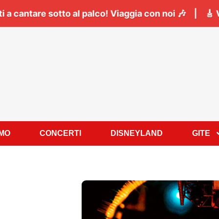
Napoli:
Il
06 Giugno
tutti a cantare sotto al palco! 
AMO
CONCERTI
DISNEYLAND
GITE