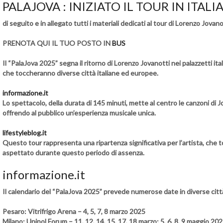
PALAJOVA : INIZIATO IL TOUR IN ITALI
di seguito e in allegato tutti i materiali dedicati al tour di Lorenzo Jovan
PRENOTA QUI IL TUO POSTO IN
BUS
Il “PalaJova 2025” segna il ritorno di Lorenzo Jovanotti nei palazzetti ita
che toccheranno diverse città italiane ed europee.
informazione.it
Lo spettacolo, della durata di 145 minuti, mette al centro le canzoni di
offrendo al pubblico un’esperienza musicale unica.
lifestyleblog.it
Questo tour rappresenta una ripartenza significativa per l’artista, che to
aspettato durante questo periodo di assenza.
informazione.it
Il calendario del “PalaJova 2025” prevede numerose date in diverse citt
Pesaro
: Vitrifrigo Arena – 4, 5, 7, 8 marzo 2025
Milano
: Unipol Forum – 11, 12, 14, 15, 17, 18 marzo; 5, 6, 8, 9 maggio 20