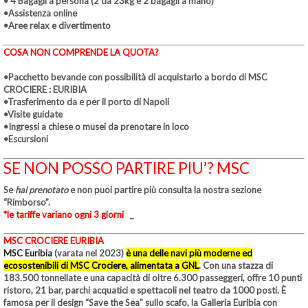
• 4 Bagagli a persona (2 da 23kg e 2 bagagli a mano)
•Assistenza online
•Aree relax e divertimento
COSA NON COMPRENDE LA QUOTA?
•Pacchetto bevande con possibilità di acquistarlo a bordo di MSC
CROCIERE : EURIBIA
•Trasferimento da e per il porto di Napoli
•Visite guidate
•Ingressi a chiese o musei da prenotare in loco
•Escursioni
SE NON POSSO PARTIRE PIU’? MSC
Se
hai prenotato
e non puoi partire più consulta la nostra sezione
“Rimborso”.
*le tariffe variano ogni 3 giorni
_
MSC CROCIERE EURIBIA
MSC Euribia
(varata nel 2023)
è una delle navi più moderne ed
ecosostenibili di MSC Crociere, alimentata a GNL
. Con una stazza di
183.500 tonnellate e una capacità di oltre 6.300 passeggeri, offre 10 punti
ristoro, 21 bar, parchi acquatici e spettacoli nel teatro da 1000 posti. È
famosa per il design “Save the Sea” sullo scafo, la Galleria Euribia con