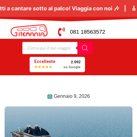
:
Il
06 Giugno
tutti a cantare sotto al palco! Viaggi
081 18563572
Eccellente
2.092
★★★★★
su Google
Gennaio 9, 2026