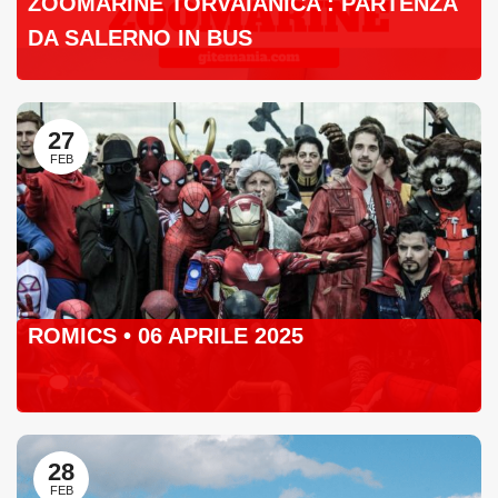
ZOOMARINE TORVAIANICA : PARTENZA
DA SALERNO IN BUS
27
FEB
ROMICS • 06 APRILE 2025
28
FEB