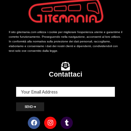
Il sito gitemania.com utilizza i cookie per migliorare l’esperienza utente e garantirne il
corretto funzionamento. Proseguendo nella navigazione, acconsenti al loro utilizzo.
In conformità alla normativa sulla protezione dei dati personali, raccogliamo,
elaboriamo e conserviamo i dati dei nostri clienti e dipendenti, condividendoli con
terzi solo ove consentito dalla legge.
Contattaci