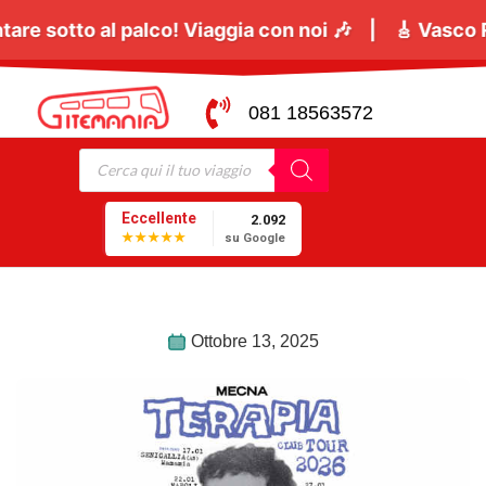
no
tutti a cantare sotto al palco! Viaggia con noi 🎶
081 18563572
Eccellente
2.092
★★★★★
su Google
Ottobre 13, 2025