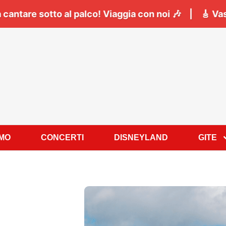
 Napoli:
Il
06 Giugno
tutti a cantare sotto al palco!
AMO
CONCERTI
DISNEYLAND
GITE