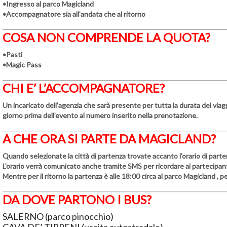
•Ingresso al parco Magicland
•Accompagnatore sia all’andata che al ritorno
COSA NON COMPRENDE LA QUOTA?
•Pasti
•Magic Pass
CHI E’ L’ACCOMPAGNATORE?
Un incaricato dell’agenzia che sarà presente per tutta la durata del viagg
giorno prima dell’evento al numero inserito nella prenotazione.
A CHE ORA SI PARTE DA MAGICLAND?
Quando selezionate la città di partenza trovate accanto l’orario di parte
L’orario verrà comunicato anche tramite SMS per ricordare ai partecipanti 
Mentre per il
ritorno
la partenza è alle
18:00
circa al parco Magicland , p
DA DOVE PARTONO I BUS?
SALERNO (parco pinocchio)