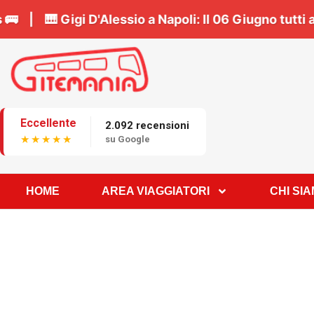
!
Prenota il tuo posto in bus 🚌 | 🎹
Gigi D'Alessio a
Eccellente
2.092 recensioni
★★★★★
su Google
HOME
AREA VIAGGIATORI
CHI SI