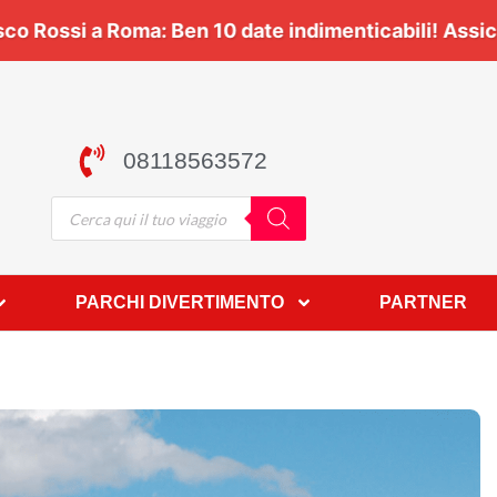
 Viaggia con noi 🎶 | 🎸
Vasco Rossi a Roma:
Ben
10 
08118563572
PARCHI DIVERTIMENTO
PARTNER