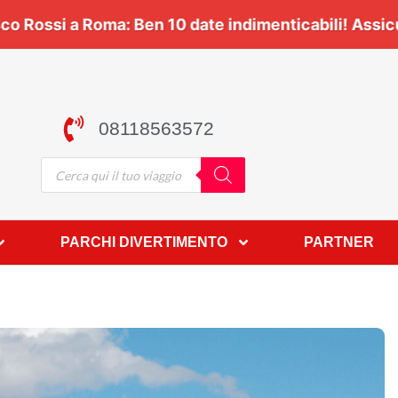
Viaggia con noi 🎶 | 🎸
Vasco Rossi a Roma:
Ben
10 
08118563572
PARCHI DIVERTIMENTO
PARTNER