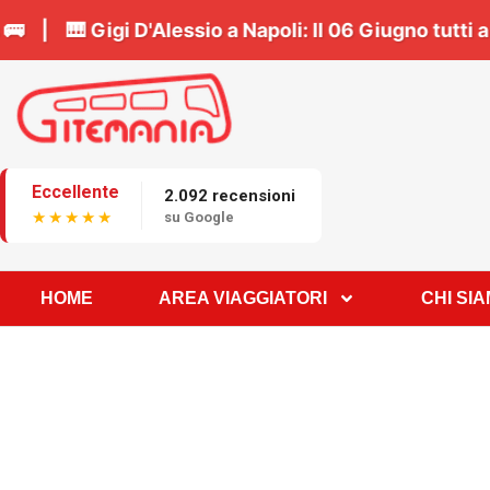
Prenota il tuo posto in bus 🚌 | 🎹
Gigi D'Alessio a
Eccellente
2.092 recensioni
★★★★★
su Google
HOME
AREA VIAGGIATORI
CHI SI