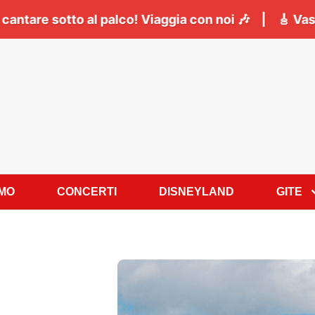
 Napoli:
Il
06 Giugno
tutti a cantare sotto al palco! 
AMO
CONCERTI
DISNEYLAND
GITE