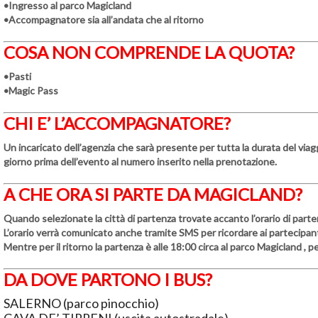
•Ingresso al parco Magicland
•Accompagnatore sia all’andata che al ritorno
COSA NON COMPRENDE LA QUOTA?
•Pasti
•Magic Pass
CHI E’ L’ACCOMPAGNATORE?
Un incaricato dell’agenzia che sarà presente per tutta la durata del viagg
giorno prima dell’evento al numero inserito nella prenotazione.
A CHE ORA SI PARTE DA MAGICLAND?
Quando selezionate la città di partenza trovate accanto l’orario di parte
L’orario verrà comunicato anche tramite SMS per ricordare ai partecipanti 
Mentre per il
ritorno
la partenza è alle
18:00
circa al parco Magicland , p
DA DOVE PARTONO I BUS?
SALERNO (parco pinocchio)