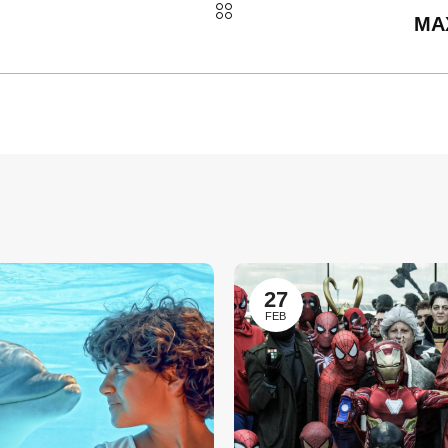
MA
27
FEB