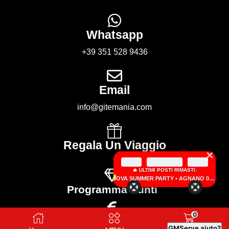
Whatsapp
+39 351 528 9436
Email
info@gitemania.com
Regala Un Viaggio
×
🔥 ULTIMI POSTI RIMASTI:
JOVA SUMMER PARTY • AGNANO 05 SETTEMBRE 2026
Programma Punti
0
Guadagna Con Noi
GM
Serve aiuto?