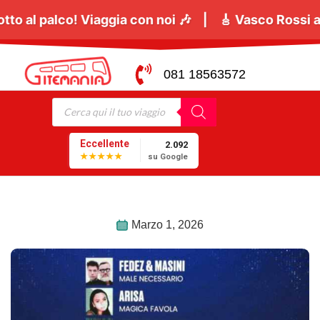
tutti a cantare sotto al palco! Viaggia con noi 🎶 |
081 18563572
Eccellente
2.092
★★★★★
su Google
Marzo 1, 2026