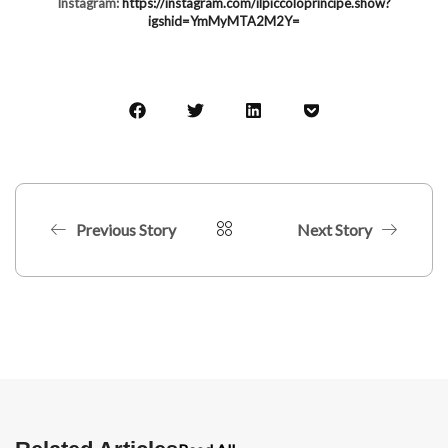
Instagram:
https://instagram.com/ilpiccoloprincipe.show?
igshid=YmMyMTA2M2Y=
Previous Story
Next Story