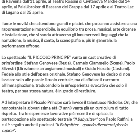
di Ravenna dall’11 aprile
, al
Teatro Rossini di Civitanova Marche dal 14
aprile
, al
PalaUbroker di Bassano del Grappa dal 17 aprile
e al
Teatro Lac
di Lugano dal 25 aprile
.
Tante le novità che attendono grandi e piccini. che potranno assistere a una
rappresentazione imperdibile, in equilibrio tra prosa, musical, arte circense
e installazione, che si snoda attraverso gli innumerevoli linguaggi che la
narrazione, la musica, il canto, la scenografia e, più in generale, la
performance offrono.
Lo spettacolo
“IL PICCOLO PRINCIPE”
vanta un cast creativo di
prim’ordine:
Stefano Genovese
(Regia),
Carmelo Giammello
(Scene),
Paolo
Silvestri
(Direzione e arrangiamenti musicali) e
Guido Fiorato
(Costumi).
Fedele allo stile dell’opera originale,
Stefano Genovese
ha deciso di non
lasciare solo alle parole il ruolo centrale, ma di affidare il racconto
all’immaginazione, traducendolo in un’esperienza evocativa che solo il
teatro, per sua stessa natura, è in grado di restituire.
Ad interpretare il
Piccolo Principe
sarà invece il talentuoso
Nicholas Ori
, che
nonostante la giovanissima età (9 anni) vanta già un curriculum di tutto
rispetto. Tra le esperienze lavorative più recenti e di spicco, la
partecipazione allo spettacolo teatrale
“Il Babysitter”
con Paolo Ruffini, a
cui è seguito anche il podcast
“Il Babysitter – quando diventerai piccolo
capirai”
.