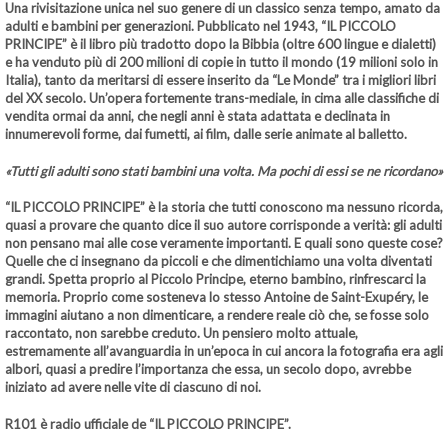
Una rivisitazione unica nel suo genere di un classico senza tempo, amato da
adulti e bambini per generazioni. Pubblicato nel 1943,
“IL PICCOLO
PRINCIPE”
è il libro più tradotto dopo la Bibbia (oltre 600 lingue e dialetti)
e ha venduto più di 200 milioni di copie in tutto il mondo (19 milioni solo in
Italia), tanto da meritarsi di essere inserito da “Le Monde” tra i migliori libri
del XX secolo. Un’opera fortemente trans-mediale, in cima alle classifiche di
vendita ormai da anni, che negli anni è stata adattata e declinata in
innumerevoli forme, dai fumetti, ai film, dalle serie animate al balletto.
«Tutti gli adulti sono stati bambini una volta. Ma pochi di essi se ne ricordano»
“IL PICCOLO PRINCIPE”
è la storia che tutti conoscono ma nessuno ricorda,
quasi a provare che quanto dice il suo autore corrisponde a verità: gli adulti
non pensano mai alle cose veramente importanti. E quali sono queste cose?
Quelle che ci insegnano da piccoli e che dimentichiamo una volta diventati
grandi. Spetta proprio al Piccolo Principe, eterno bambino, rinfrescarci la
memoria. Proprio come sosteneva lo stesso
Antoine de Saint-Exupéry
, le
immagini aiutano a non dimenticare, a rendere reale ciò che, se fosse solo
raccontato, non sarebbe creduto. Un pensiero molto attuale,
estremamente all’avanguardia in un’epoca in cui ancora la fotografia era agli
albori, quasi a predire l’importanza che essa, un secolo dopo, avrebbe
iniziato ad avere nelle vite di ciascuno di noi.
R101
è radio ufficiale de
“IL PICCOLO PRINCIPE”
.