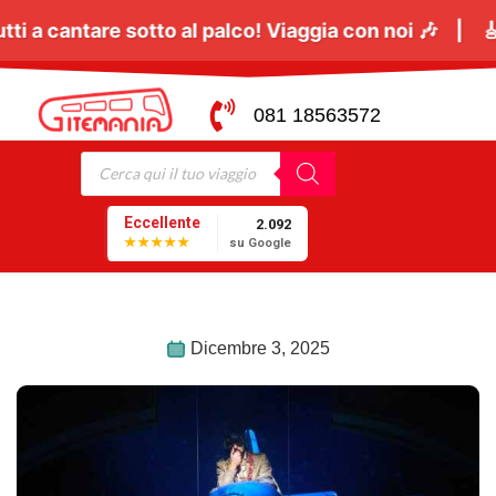
li:
Il
06 Giugno
tutti a cantare sotto al palco! Viag
081 18563572
Eccellente
2.092
★★★★★
su Google
Dicembre 3, 2025