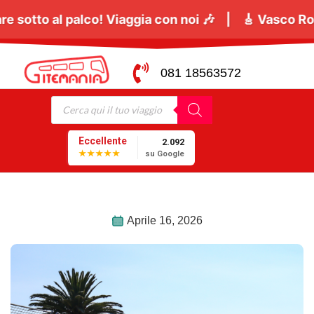
gno
tutti a cantare sotto al palco! Viaggia con noi 
081 18563572
Eccellente
2.092
★★★★★
su Google
Aprile 16, 2026