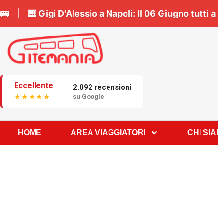
Prenota il tuo posto in bus 🚌 | 🎹
Gigi D'Alessio a
Eccellente
2.092 recensioni
★★★★★
su Google
HOME
AREA VIAGGIATORI
CHI SI