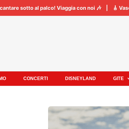
 Napoli:
Il
06 Giugno
tutti a cantare sotto al palco! 
AMO
CONCERTI
DISNEYLAND
GITE