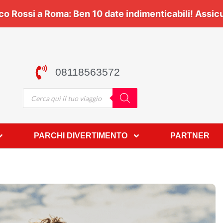
Viaggia con noi 🎶 | 🎸
Vasco Rossi a Roma:
Ben
10 
08118563572
PARCHI DIVERTIMENTO
PARTNER