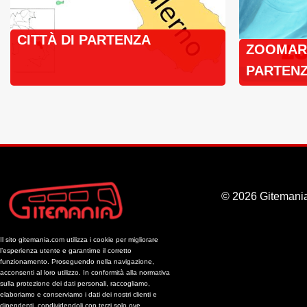
CITTÀ DI PARTENZA
ZOOMARI
PARTENZ
BUS
© 2026 Gitemania
Il sito gitemania.com utilizza i cookie per migliorare
l’esperienza utente e garantirne il corretto
funzionamento. Proseguendo nella navigazione,
acconsenti al loro utilizzo. In conformità alla normativa
sulla protezione dei dati personali, raccogliamo,
elaboriamo e conserviamo i dati dei nostri clienti e
dipendenti, condividendoli con terzi solo ove