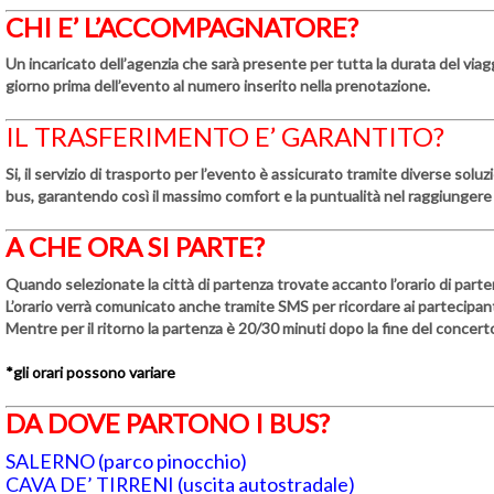
CHI E’ L’ACCOMPAGNATORE?
Un incaricato dell’agenzia che sarà presente per tutta la durata del viagg
giorno prima dell’evento al numero inserito nella prenotazione.
IL TRASFERIMENTO E’ GARANTITO?
Si, il servizio di trasporto per l’evento è assicurato tramite diverse solu
bus, garantendo così il massimo comfort e la puntualità nel raggiungere 
A CHE ORA SI PARTE?
Quando selezionate la città di partenza trovate accanto l’orario di parte
L’orario verrà comunicato anche tramite SMS per ricordare ai partecipanti 
Mentre per il ritorno la partenza è 20/30 minuti dopo la fine del concert
*gli orari possono variare
DA DOVE PARTONO I BUS?
SALERNO (parco pinocchio)
CAVA DE’ TIRRENI (uscita autostradale)