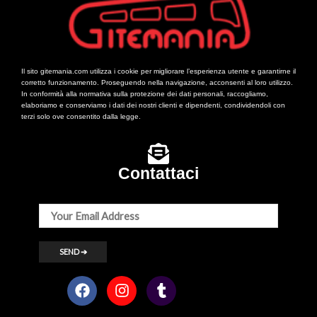
Il sito gitemania.com utilizza i cookie per migliorare l’esperienza utente e garantirne il
corretto funzionamento. Proseguendo nella navigazione, acconsenti al loro utilizzo.
In conformità alla normativa sulla protezione dei dati personali, raccogliamo,
elaboriamo e conserviamo i dati dei nostri clienti e dipendenti, condividendoli con
terzi solo ove consentito dalla legge.
Contattaci