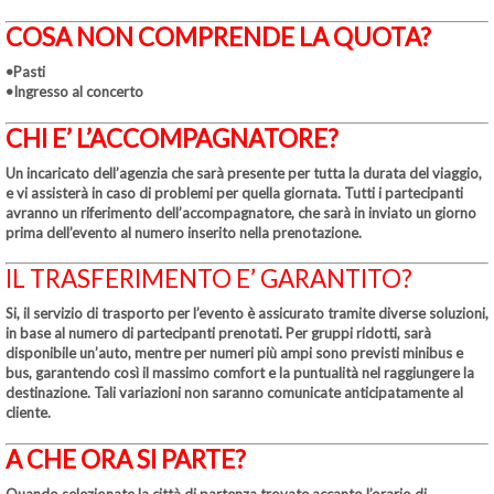
COSA NON COMPRENDE LA QUOTA?
•Pasti
•Ingresso al concerto
CHI E’ L’ACCOMPAGNATORE?
Un incaricato dell’agenzia che sarà presente per tutta la durata del viaggio,
e vi assisterà in caso di problemi per quella giornata. Tutti i partecipanti
avranno un riferimento dell’accompagnatore, che sarà in inviato un giorno
prima dell’evento al numero inserito nella prenotazione.
IL TRASFERIMENTO E’ GARANTITO?
Si, il servizio di trasporto per l’evento è assicurato tramite diverse soluzioni,
in base al numero di partecipanti prenotati. Per gruppi ridotti, sarà
disponibile un’auto, mentre per numeri più ampi sono previsti minibus e
bus, garantendo così il massimo comfort e la puntualità nel raggiungere la
destinazione. Tali variazioni non saranno comunicate anticipatamente al
cliente.
A CHE ORA SI PARTE?
Quando selezionate la città di partenza trovate accanto l’orario di