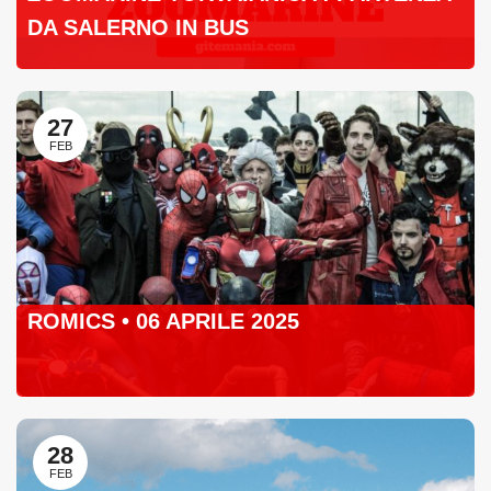
DA SALERNO IN BUS
27
FEB
ROMICS • 06 APRILE 2025
28
FEB