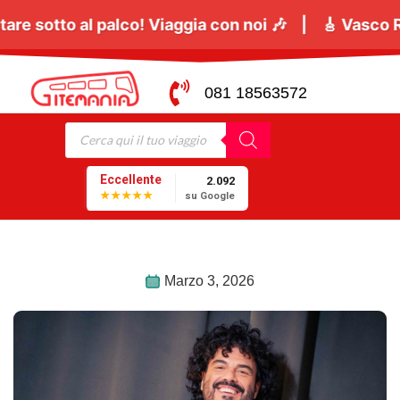
ugno
tutti a cantare sotto al palco! Viaggia con noi
081 18563572
Eccellente
2.092
★★★★★
su Google
Marzo 3, 2026