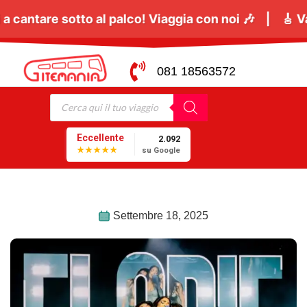
l
06 Giugno
tutti a cantare sotto al palco! Viaggia 
081 18563572
Eccellente
2.092
★★★★★
su Google
Settembre 18, 2025