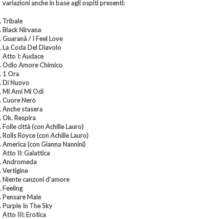
variazioni anche in base agli ospiti presenti:
Tribale
Black Nirvana
Guaranà / I Feel Love
La Coda Del Diavolo
Atto I: Audace
Odio Amore Chimico
1 Ora
Di Nuovo
Mi Ami Mi Odi
Cuore Nero
Anche stasera
Ok. Respira
Folle città (con Achille Lauro)
Rolls Royce (con Achille Lauro)
America (con Gianna Nannini)
Atto II: Galattica
Andromeda
Vertigine
Niente canzoni d’amore
Feeling
Pensare Male
Purple In The Sky
Atto III: Erotica