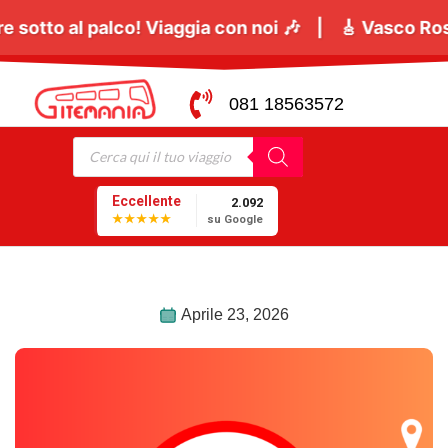
o
tutti a cantare sotto al palco! Viaggia con noi 🎶 
081 18563572
Eccellente
2.092
★★★★★
su Google
Aprile 23, 2026