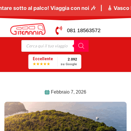
iugno
tutti a cantare sotto al palco! Viaggia con no
081 18563572
Eccellente
2.092
★★★★★
su Google
Febbraio 7, 2026