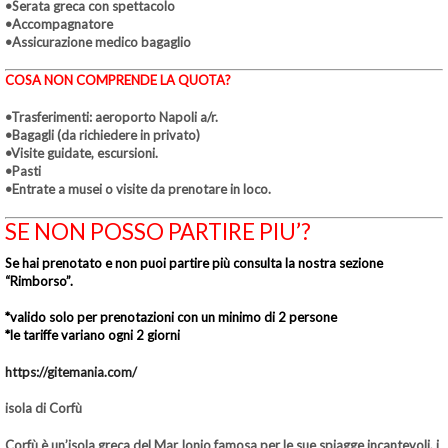
•Serata greca con spettacolo
•Accompagnatore
•Assicurazione medico bagaglio
COSA NON COMPRENDE LA QUOTA?
•Trasferimenti: aeroporto Napoli a/r.
•Bagagli (da richiedere in privato)
•Visite guidate, escursioni.
•Pasti
•
Entrate a musei o visite da prenotare in loco.
SE NON POSSO PARTIRE PIU’?
Se hai prenotato e non puoi partire più consulta la nostra sezione
“Rimborso”.
*
valido solo per prenotazioni con un minimo di 2 persone
*
le tariffe variano ogni 2 giorni
https://gitemania.com/
isola di Corfù
Corfù
è un’isola greca del Mar Ionio famosa per le sue spiagge incantevoli, i