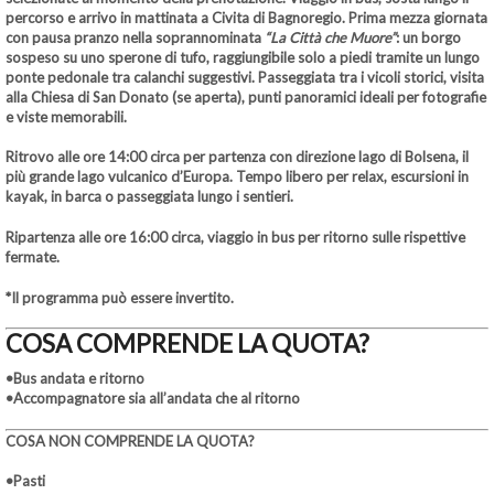
percorso e arrivo in mattinata a Civita di Bagnoregio. Prima mezza giornata
con pausa pranzo nella soprannominata
“La Città che Muore”
: un borgo
sospeso su uno sperone di tufo, raggiungibile
solo a piedi tramite un lungo
ponte pedonale
tra calanchi suggestivi. Passeggiata tra i vicoli storici, visita
alla Chiesa di San Donato (se aperta), punti panoramici ideali per fotografie
e viste memorabili.
Ritrovo alle ore 14:00 circa per partenza con direzione lago di Bolsena, il
più grande lago vulcanico d’Europa. Tempo libero per relax, escursioni in
kayak, in barca o passeggiata lungo i sentieri.
Ripartenza alle ore 16:00 circa, viaggio in bus per ritorno sulle rispettive
fermate.
*Il programma può essere invertito.
COSA COMPRENDE LA QUOTA?
•Bus andata e ritorno
•Accompagnatore sia all’andata che al ritorno
COSA NON COMPRENDE LA QUOTA?
•Pasti