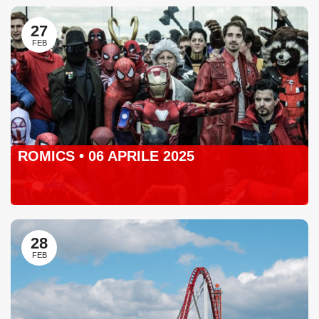
27
FEB
ROMICS • 06 APRILE 2025
28
FEB