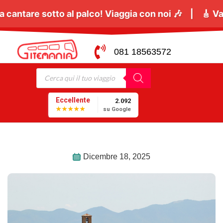
6 Giugno
tutti a cantare sotto al palco! Viaggia co
081 18563572
Eccellente
2.092
★★★★★
su Google
Dicembre 18, 2025