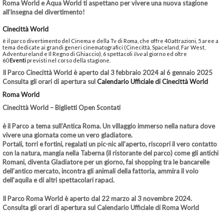
Roma World e Aqua World ti aspettano per vivere una nuova stagione
all’insegna del divertimento!
Cinecittà World
è il parco divertimento del Cinema e della Tv di Roma, che offre 40 attrazioni, 5 aree a
tema dedicate ai grandi generi cinematografici (Cinecittà, Spaceland, Far West,
Adventureland e Il Regno di Ghiaccio), 6 spettacoli
live
al giorno ed oltre
60
Eventi
previsti nel corso della stagione.
Il Parco Cinecittà World è aperto dal 3 febbraio 2024 al 6 gennaio 2025
Consulta gli orari di apertura sul
Calendario Ufficiale di Cinecittà World
Roma World
Cinecittà World – Biglietti Open Scontati
è il Parco a tema sull’Antica Roma. Un villaggio immerso nella natura dove
vivere una giornata come un vero gladiatore.
Portali, torri e fortini, regalati un pic-nic all’aperto, riscopri il vero contatto
con la natura, mangia nella Taberna (il ristorante del parco) come gli antichi
Romani, diventa Gladiatore per un giorno, fai shopping tra le bancarelle
dell’antico mercato, incontra gli animali della fattoria, ammira il volo
dell’aquila e di altri spettacolari rapaci.
Il Parco Roma World è aperto dal 22 marzo al 3 novembre 2024.
Consulta gli orari di apertura sul
Calendario Ufficiale di Roma World