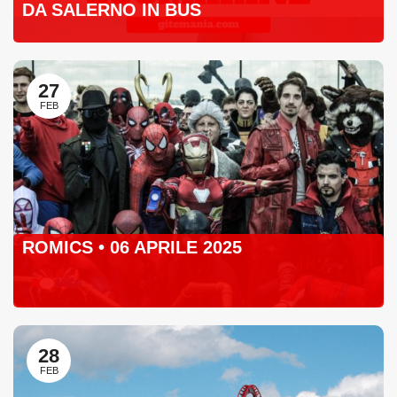
DA SALERNO IN BUS
27
FEB
ROMICS • 06 APRILE 2025
28
FEB