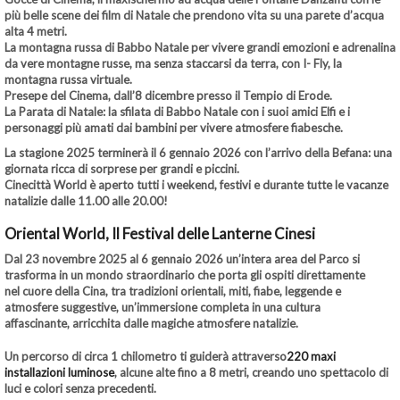
più belle scene dei film di Natale che prendono vita su una parete d’acqua
alta 4 metri.
La montagna russa di Babbo Natale
per vivere grandi emozioni e adrenalina
da vere montagne russe, ma senza staccarsi da terra, con
I- Fly
, la
montagna russa virtuale.
Presepe del Cinema
, dall’8 dicembre presso il
Tempio di Erode.
La Parata di Natale:
la sfilata di Babbo Natale con i suoi amici Elfi e i
personaggi più amati dai bambini per vivere atmosfere fiabesche.
La stagione 2025 terminerà il 6 gennaio 2026 con l’arrivo della Befana: una
giornata ricca di sorprese per grandi e piccini.
Cinecittà World è aperto tutti i weekend, festivi e durante tutte le vacanze
natalizie dalle 11.00 alle 20.00!
Oriental World, Il Festival delle Lanterne Cinesi
Dal 23 novembre 2025 al 6 gennaio 2026
un’intera area del Parco si
trasforma in un mondo straordinario che porta gli ospiti direttamente
nel
cuore della Cina
, tra
tradizioni orientali, miti, fiabe, leggende e
atmosfere suggestive,
un’immersione completa in una cultura
affascinante, arricchita dalle magiche atmosfere natalizie.
Un percorso di circa 1 chilometro ti guiderà attraverso
220 maxi
installazioni luminose
, alcune alte fino a 8 metri, creando uno spettacolo di
luci e colori senza precedenti.