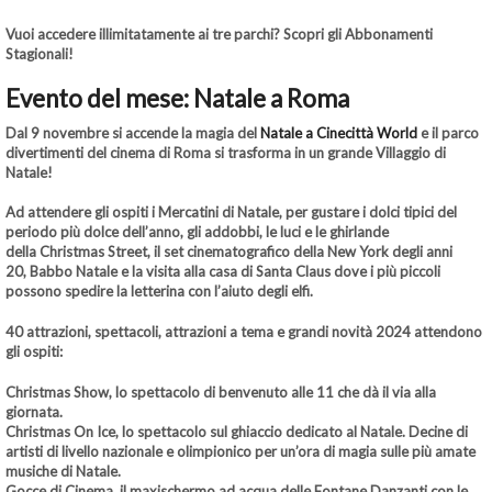
Vuoi accedere illimitatamente ai tre parchi?
Scopri gli Abbonamenti
Stagionali!
Evento del mese: Natale a Roma
Dal 9 novembre si accende la magia del
Natale a Cinecittà World
e il parco
divertimenti del cinema di Roma si trasforma in un grande Villaggio di
Natale!
Ad attendere gli ospiti i
Mercatini di Natale
, per gustare i dolci tipici del
periodo più dolce dell’anno, gli addobbi, le luci e le ghirlande
della
Christmas Street,
il set cinematografico della New York degli anni
20,
Babbo Natale
e la visita alla
casa di Santa Claus
dove i più piccoli
possono spedire la letterina con l’aiuto degli elfi.
40 attrazioni, spettacoli, attrazioni a tema e grandi novità 2024 attendono
gli ospiti:
Christmas Show
, lo spettacolo di benvenuto alle 11 che dà il via alla
giornata.
Christmas On Ice,
lo spettacolo sul ghiaccio dedicato al Natale. Decine di
artisti di livello nazionale e olimpionico per un’ora di magia sulle più amate
musiche di Natale.
Gocce di Cinema,
il maxischermo ad acqua delle Fontane Danzanti con le