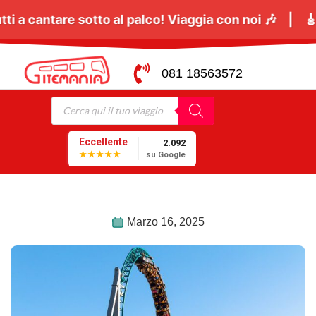
:
Il
06 Giugno
tutti a cantare sotto al palco! Viaggia
081 18563572
Eccellente
2.092
★★★★★
su Google
Marzo 16, 2025