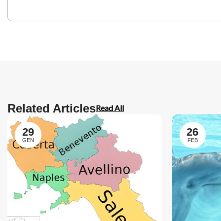
Related Articles
Read All
29
26
GEN
FEB