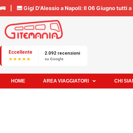
renota il tuo posto in bus 🚌 | 🎹
Gigi D'Alessio a N
Eccellente
2.092 recensioni
★★★★★
su Google
HOME
AREA VIAGGIATORI
CHI SI