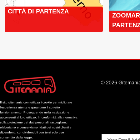
CITTÀ DI PARTENZA
ZOOMARI
PARTENZ
BUS
© 2026 Gitemania
Il sito gitemania.com utilizza i cookie per migliorare
l’esperienza utente e garantirne il corretto
funzionamento. Proseguendo nella navigazione,
acconsenti al loro utilizzo. In conformità alla normativa
sulla protezione dei dati personali, raccogliamo,
elaboriamo e conserviamo i dati dei nostri clienti e
dipendenti, condividendoli con terzi solo ove
consentito dalla legge.