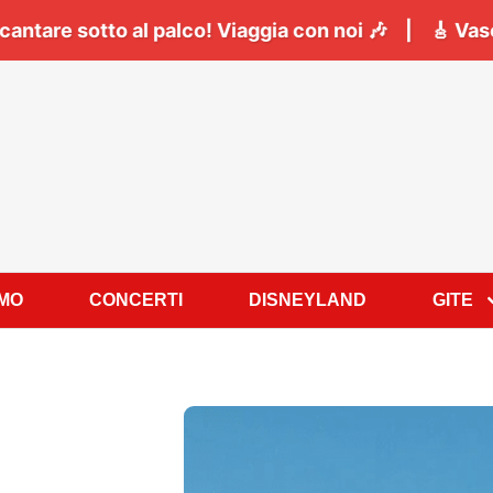
apoli:
Il
06 Giugno
tutti a cantare sotto al palco! V
AMO
CONCERTI
DISNEYLAND
GITE