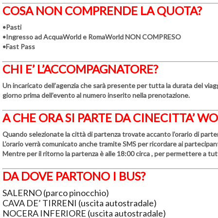
COSA NON COMPRENDE LA QUOTA?
•Pasti
•
Ingresso ad AcquaWorld e RomaWorld NON COMPRESO
•Fast Pass
CHI E’ L’ACCOMPAGNATORE?
Un incaricato dell’agenzia che sarà presente per tutta la durata del viagg
giorno prima dell’evento al numero inserito nella prenotazione.
A CHE ORA SI PARTE DA CINECITTA’ W
Quando selezionate la città di partenza trovate accanto l’orario di parte
L’orario verrà comunicato anche tramite SMS per ricordare ai partecipanti 
Mentre per il
ritorno
la partenza è alle
18:00
circa , per permettere a tut
DA DOVE PARTONO I BUS?
SALERNO (parco pinocchio)
CAVA DE’ TIRRENI (uscita autostradale)
NOCERA INFERIORE (uscita autostradale)