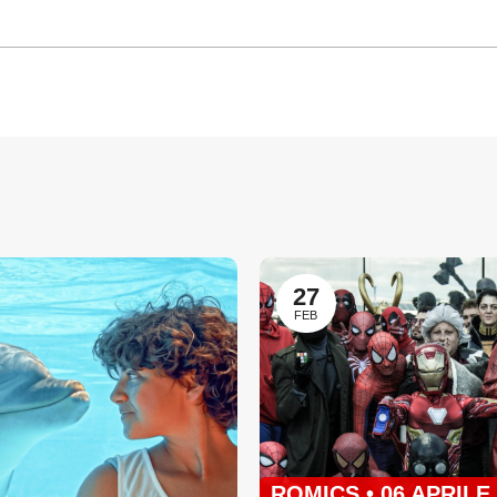
27
FEB
ROMICS • 06 APRILE