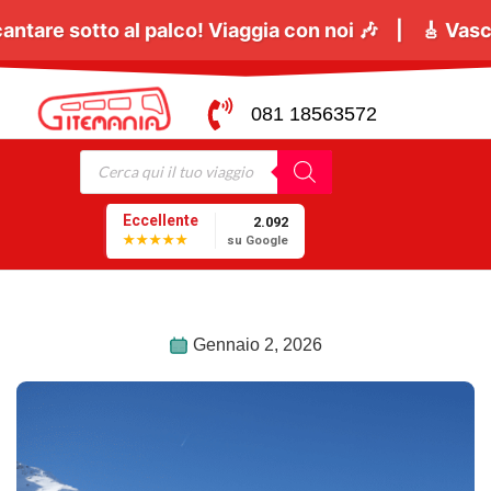
 Giugno
tutti a cantare sotto al palco! Viaggia con 
081 18563572
Eccellente
2.092
★★★★★
su Google
Gennaio 2, 2026