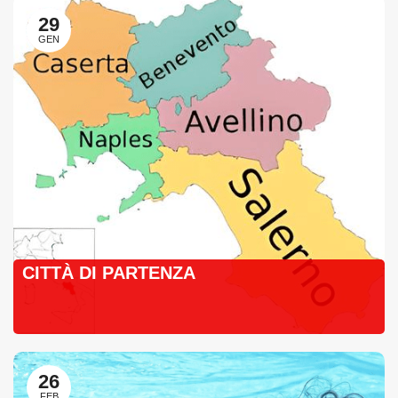
29
GEN
CITTÀ DI PARTENZA
26
FEB