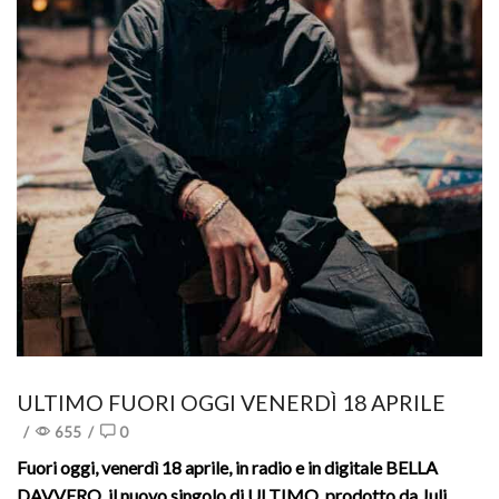
ULTIMO FUORI OGGI VENERDÌ 18 APRILE
/
655
/
0
Fuori oggi, venerdì 18 aprile, in radio e in digitale BELLA
DAVVERO, il nuovo singolo di ULTIMO, prodotto da Juli,