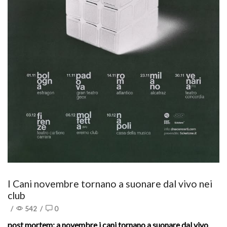
I Cani novembre tornano a suonare dal vivo nei
club
/
542
/
0
post mortem: a novembre i cani tornano a suonare dal vivo