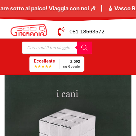
o
tutti a cantare sotto al palco! Viaggia con noi 🎶 
081 18563572
Eccellente
2.092
★★★★★
su Google